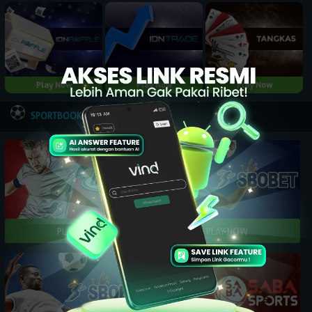
Play Now
Play Now
Play Now
NEW
SPORTBOOK