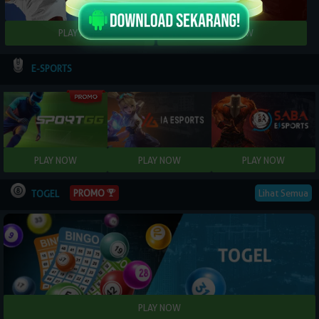
E-SPORTS
PROMO
Lihat Semua
TOGEL