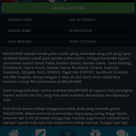
HUBUNGI KAMI
LINK ALTERNATIF
JADWAL BANK
SPONSORSHIP
CARA BERMAIN
VIDEO TUTORIAL
NAGAPOKER
adalah media poker online yang memakai uang asli yang kami
sediakan khusus untuk para pecinta poker online. Dengan beraneka ragam
permainan seperti Texas Poker, Domino Dealer, Bandar Ceme, Ceme Keliling,
Dominobet, Capsa Susun, Bandar Capsa, Blackjack, Omaha, Super10,
Superbull, QQspirit, Slots, IDNLIVE, Togel dan E-SPORT, sportbook, E-lottery
dan MM Tangkas. Hanya dengan 1 akun di situs kami anda sudah bisa
bermain semua fitur permainan di
NAGAPOKER
.
Kami mengutamakan semua member
NAGAPOKER
di support oleh perangkat
seperti android dan IOS yang bisa anda mainkan dimanapun dan kapanpun
saja.
Raih bonus jutaan setiap minggunya untuk anda yang bermain game
NAGAPOKER
, dalam event ini menentukan siapa yang paling tinggi dalam
turnover dari 1 s/d 10 setiap minggunya, rasakan juga bonus menarik kami
lainnya seperti lucky spin dan mysteri box setiap harinya. Tunggu apa lagi
segera daftarkan diri anda dan raih hadiahnya!