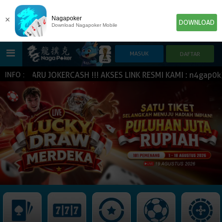
×
Nagapoker
DOWNLOAD
Download Nagapoker Mobile
ERBARU JOKERCASH !!! AKSES LINK RESMI KAMI : n4gap0k3ro
INFO :
HOME
POKER
SLOT GAME
IDN E-LOTTERY
NEW
NEW
SPORTBOOK
LIVE CASINO
IDNLIVE
NEW
TOGEL
ESPORTS
ARCADE
NEW
NEW
NEW
IDNTRADE
TEMBAK IKAN
IDNRAFFLE