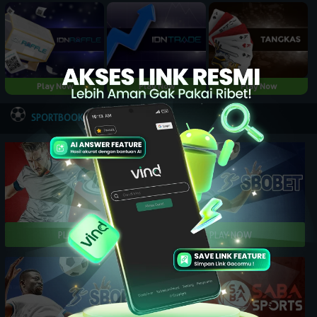
Play Now
Play Now
Play Now
NEW
SPORTBOOK