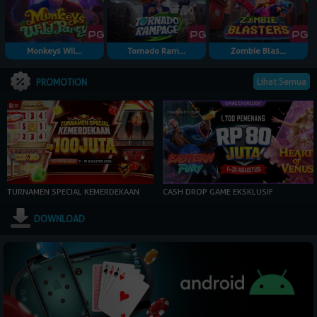
Monkeys Wil...
Tornado Ram...
Zombie Blas...
Lihat Semua
PROMOTION
TURNAMEN SPECIAL KEMERDEKAAN
CASH DROP GAME EKSKLUSIF
DOWNLOAD